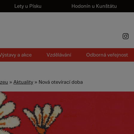
Lety u Písku
Hodonín u Kunštátu
Výstavy a akce
Vzdělávání
Odborná veřejnost
zeu
»
Aktuality
» Nová otevírací doba