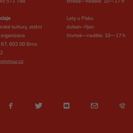
545 571 798
středa—neděle: 10—17 h
údaje
Lety u Písku
ké kultury, státní
duben–říjen
 organizace
čtvrtek—neděle: 10—17 h
á 67, 602 00 Brno
12
rommuz.cz