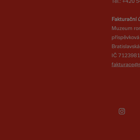
Tel.: +420 
Fakturační 
Muzeum roms
příspěvková
Bratislavsk
IČ 712398
fakturace@