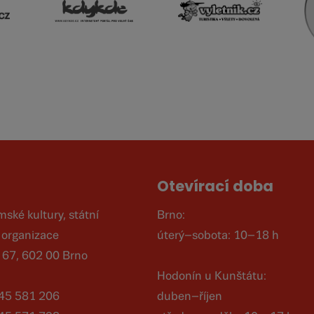
Otevírací doba
ké kultury, státní
Brno:
 organizace
úterý–sobota: 10–18 h
á 67, 602 00 Brno
Hodonín u Kunštátu:
545 581 206
duben–říjen