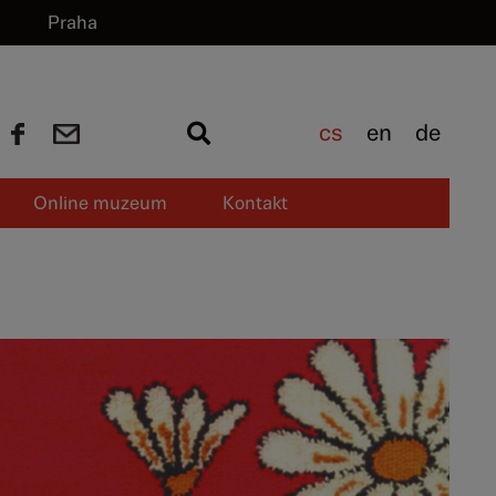
Praha
cs
en
de
Online muzeum
Kontakt