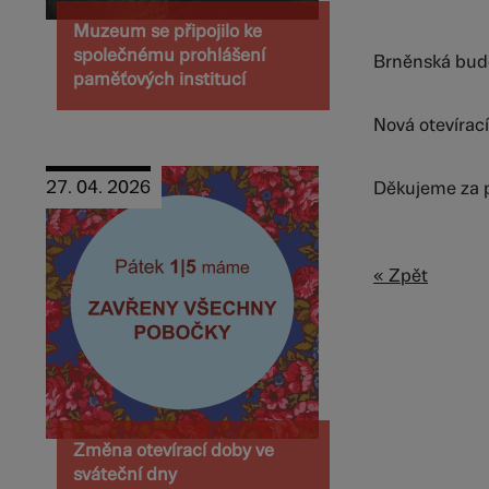
Muzeum se připojilo ke
společnému prohlášení
Brněnská budo
paměťových institucí
Nová otevírac
27. 04. 2026
Děkujeme za 
« Zpět
Změna otevírací doby ve
sváteční dny