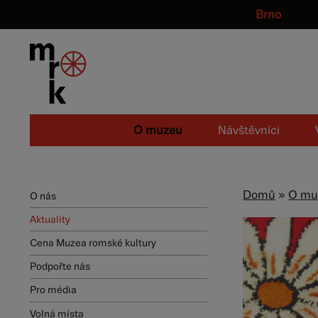
Brno
O muzeu
Návštěvníci
Domů
»
O mu
O nás
Aktuality
Cena Muzea romské kultury
Podpořte nás
Pro média
Volná místa