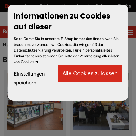
Brno
Lety u Písku
Hodonín u Kunštátu.
Praha
Informationen zu Cookies
cs
en
de
auf dieser
Besucher
Seite Damit Sie in unserem E-Shop immer das finden, was Sie
Hause
» Besucher
brauchen, verwenden wir Cookies, die wir gemäß der
Datenschutzerklärung verarbeiten. Für ein personalisiertes
Einkaufserlebnis stimmen Sie bitte der Verarbeitung aller Arten
Besucher des Museums
von Cookies zu.
Einstellungen
speichern