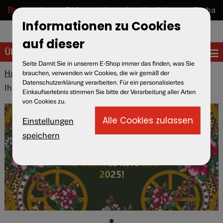
Brno
Lety u Písku
Hodonín u Kunštátu.
Praha
Informationen zu Cookies
cs
en
de
auf dieser
Über das Museum
Seite Damit Sie in unserem E-Shop immer das finden, was Sie
Hause
»
Über das Museum
»
Aktuell
» Wir wünschen
brauchen, verwenden wir Cookies, die wir gemäß der
Datenschutzerklärung verarbeiten. Für ein personalisiertes
Ihnen alles Gute für das Jahr 2025
Einkaufserlebnis stimmen Sie bitte der Verarbeitung aller Arten
von Cookies zu.
Einstellungen
speichern