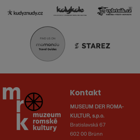
Kontakt
MUSEUM DER ROMA-
KULTUR, s.p.o.
Bratislavská 67
602 00 Brünn