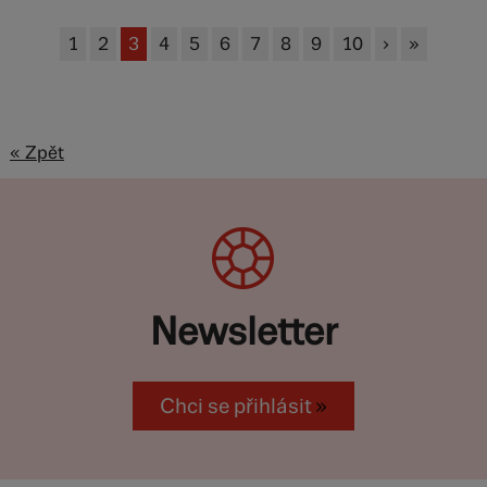
1
2
3
4
5
6
7
8
9
10
›
»
« Zpět
Newsletter
Chci se přihlásit
»