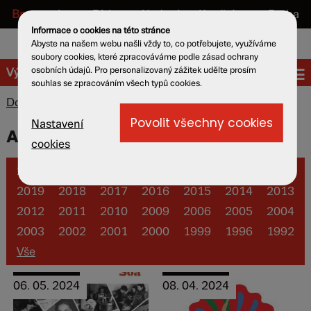
Brno
Lety u Písku
Hodonín u Kunštátu
Praha
Informace o cookies na této stránce
cs
en
de
Abyste na našem webu našli vždy to, co potřebujete, využíváme
soubory cookies, které zpracováváme podle zásad ochrany
osobních údajů. Pro personalizovaný zážitek udělte prosím
Výstavy a akce
souhlas se zpracováním všech typů cookies.
Domů
»
Výstavy a akce
» Archiv výstav a dalších akcí
Nastavení
Archiv výstav a dalších akcí
cookies
2026
2025
2024
2023
2022
2021
2020
2019
2018
2017
2016
2015
2014
2013
2012
2011
2010
2009
2006
2005
2004
2003
2002
2001
2000
1999
1996
1992
Vše
06. 05. 2024
08. 04. 2024