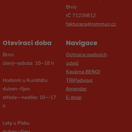
Brno
IČ 71239812
fakturace@rommuz.cz
Otevírací doba
Navigace
Brno:
Ochrana osobních
úterý–sobota: 10–18 h
údajů
Kavárna BENG!
Hodonín u Kunštátu:
TRIPadvisor
duben–říjen
Amendar
středa—neděle: 10—17
E-shop
h
Lety u Písku
duben–říjen